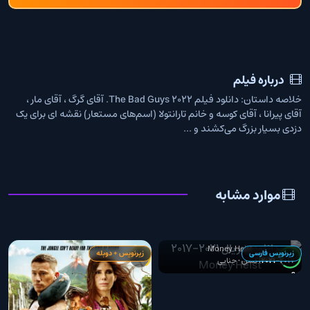
درباره فیلم
خلاصه داستان: دانلود فیلم The Bad Guys 2022. آقای گرگ ، آقای مار ،
آقای پیرانا ، آقای کوسه و خانم تارانتولا (اسم‌های مستعار) نقشه ای برای یک
دزدی بسیار بزرگ می‌کشند و ...
موارد مشابه
دانلود سریال 2021-2017 Money
Heist
Money Heist
زیرنویس فارسی
زیرنویس + دوبله
2017–2021
اکشن • جنایی
7
6.2
8.2