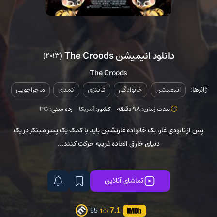
دانلود انیمیشن The Croods
(2013)
The Croods
ژانرها:
انیمیشن
خانوادگی
فانتزی
کمدی
ماجراجویی
مدت زمان: 98 دقیقه
کشور:
آمریکا
رده سنی:
PG
پس از نابودی غار، یک خانواده غارنشین باید با کمک یک پسر مبتکر در یک
دنیای خارق العاده غریبه حرکت کنند...
تماشای آنلاین
7.1
55
/10