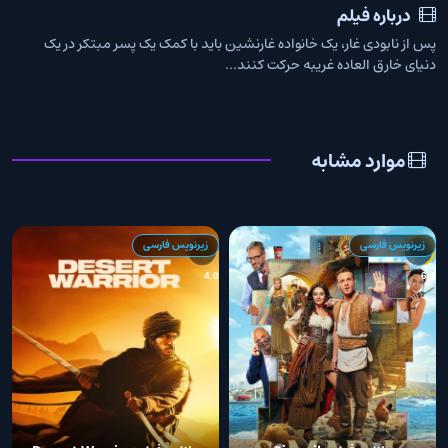
درباره فیلم
پس از نابودی غار، یک خانواده غارنشین باید با کمک یک پسر مبتکر در یک
دنیای خارق العاده غریبه حرکت کنند...
موارد مشابه
زیرنویس فارسی
زیرنویس فارسی
4
4.0
6.4