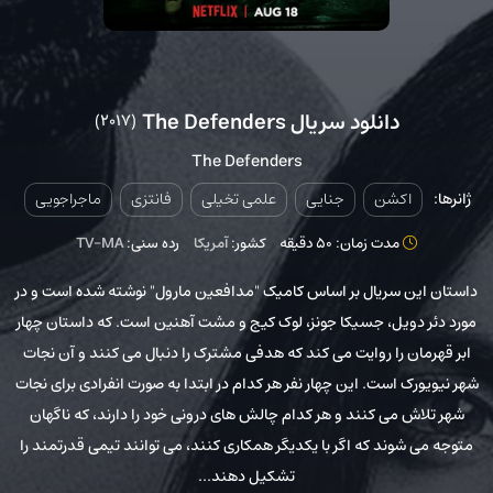
دانلود سریال The Defenders
(2017)
The Defenders
ژانرها:
اکشن
جنایی
علمی تخیلی
فانتزی
ماجراجویی
مدت زمان: 50 دقیقه
کشور:
آمریکا
رده سنی:
TV-MA
داستان این سریال بر اساس کامیک "مدافعین مارول" نوشته شده است و در
مورد دئر دویل، جسیکا جونز، لوک کیج و مشت آهنین است. که داستان چهار
ابر قهرمان را روایت می کند که هدفی مشترک را دنبال می کنند و آن نجات
شهر نیویورک است. این چهار نفر هر کدام در ابتدا به صورت انفرادی برای نجات
شهر تلاش می کنند و هر کدام چالش های درونی خود را دارند، که ناگهان
متوجه می شوند که اگر با یکدیگر همکاری کنند، می توانند تیمی قدرتمند را
تشکیل دهند...