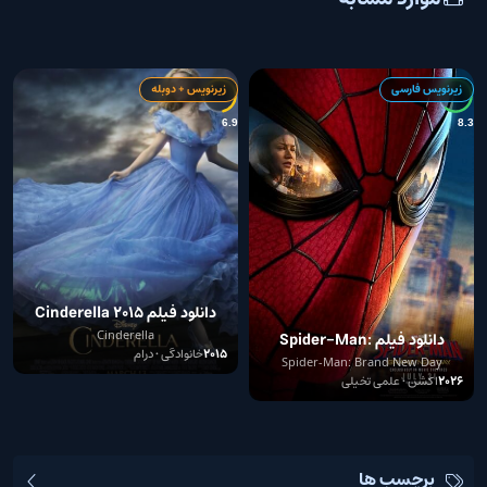
زیرنویس فارسی
زیرنویس + دوبله
A
6.9
8.3
دانلود فیلم Cinderella 2015
Cinderella
دانلود فیلم Spider-Man:
2015
خانوادگی • درام
Brand New Day
Spider-Man: Brand New Day
2026
اکشن • علمی تخیلی
برچسب ها