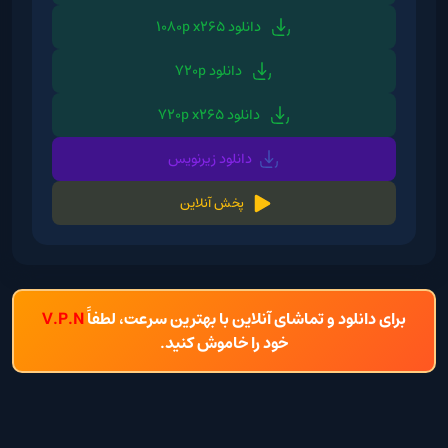
دانلود 1080p x265
دانلود 720p
دانلود 720p x265
دانلود زیرنویس
پخش آنلاین
برای دانلود و تماشای آنلاین با بهترین سرعت، لطفاً
V.P.N
خود را خاموش کنید.