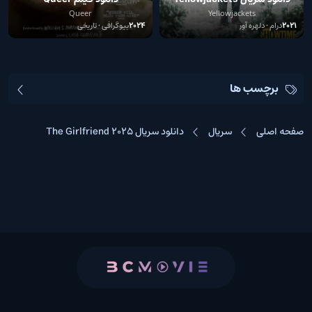
Queer
Yellowjackets
2021
درام • دلهره آور
2024
بیوگرافی • تاریخی
برچسب ها
صفحه اصلی
سریال
دانلود سریال The Girlfriend 2025