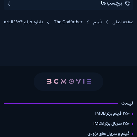
برچسب ها
صفحه اصلی
فیلم
The Godfather
دانلود فیلم The Godfather Part II 1974
لیست
250 فیلم برتر IMDB
250 سریال برتر IMDB
فیلم و سریال های بزودی