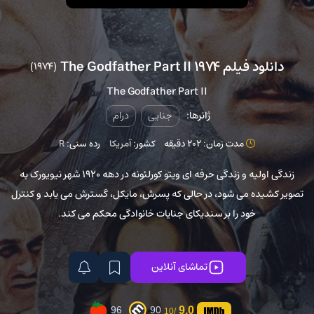
دانلود فیلم The Godfather Part II 1974
(1974)
The Godfather Part II
ژانرها:
جنایی
درام
مدت زمان: 202 دقیقه
کشور:
آمریکا
رده سنی:
R
زندگی اولیه و زندگی حرفه ای ویتو کورلئونه در دهه 1920 شهر نیویورک به
تصویر کشیده می شود، در حالی که پسرش، مایکل، گسترش می یابد و کنترل
خود را بر سندیکای جنایات خانوادگی محکم می کند.
تماشای آنلاین
9.0
96
90
/10