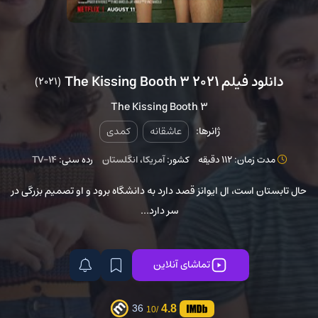
دانلود فیلم The Kissing Booth 3 2021
(2021)
The Kissing Booth 3
ژانرها:
عاشقانه
کمدی
مدت زمان: 112 دقیقه
کشور:
آمریکا
،
انگلستان
رده سنی:
TV-14
حال تابستان است، ال ایوانز قصد دارد به دانشگاه برود و او تصمیم بزرگی در
سر دارد...
تماشای آنلاین
4.8
36
/10