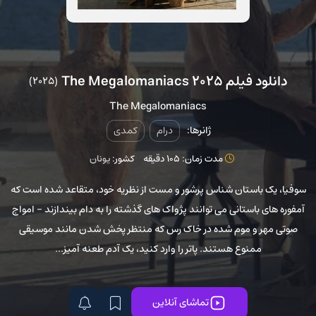
دانلود فیلم The Megalomaniacs 2025
(2025)
The Megalomaniacs
ژانرها:
درام
کمدی
مدت زمان: 105 دقیقه
کشور:
یونان
سوفیا، یک باستان شناس پرشور و مست از نظریه خود، متقاعد شده است که
آمفوره های باستانی می توانند پژواک های گذشته را به دام بیندازند - امواج
صوتی مهر و موم شده در خاک رس که منتظر پخش شدن مانند موسیقی
ممنوع هستند. پاتر را وارد کنید، یک آدم طعنه آمیز...
تماشای آنلاین