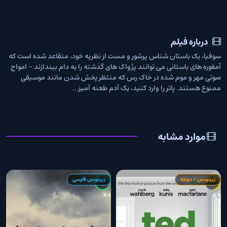
درباره فیلم
سوفیا، یک باستان شناس پرشور و مست از نظریه خود، متقاعد شده است که
آمفوره های باستانی می توانند پژواک های گذشته را به دام بیندازند - امواج
صوتی مهر و موم شده در خاک رس که منتظر پخش شدن مانند موسیقی
ممنوع هستند. پاتر را وارد کنید، یک آدم طعنه آمیز...
موارد مشابه
زیرنویس + دوبله
زیرنویس فارسی
1
9.4
6.9