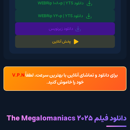
دانلود WEBRip 1080p | YTS
دانلود WEBRip 720p | YTS
دانلود زیرنویس
پخش آنلاین
برای دانلود و تماشای آنلاین با بهترین سرعت، لطفاً
V.P.N
خود را خاموش کنید.
دانلود فیلم The Megalomaniacs 2025