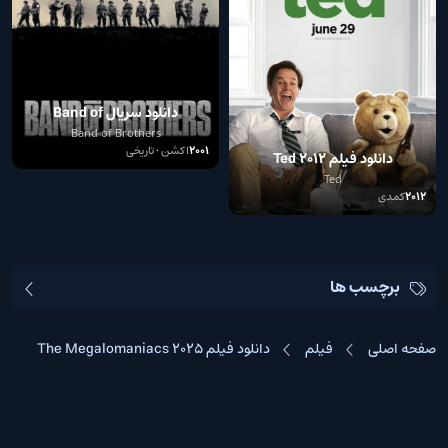
دانلود سریال Band of
Brothers 2001
Band of Brothers
2001
اکشن • تاریخی
دانلود فیلم Ted 2012
Ted
2012
کمدی
برچسب ها
صفحه اصلی
فیلم
دانلود فیلم The Megalomaniacs 2025