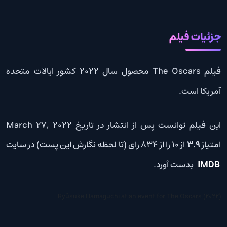
جزئیات فیلم
فیلم The Oscars محصول سال 2022 کشور ایالات متحده
آمریکا است.
این فیلم توانست پس از انتشار در تاریخ March 27, 2022
امتیاز
3.9
از 10 را از 834 رای (تا لحظه نگارش این پست) در سایت
IMDB
بدست آورد.
Ryûsuke Hamaguchi at an event for The Oscars (2022)