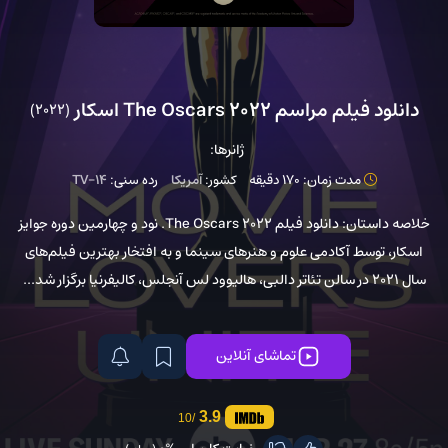
دانلود فیلم مراسم The Oscars 2022 اسکار
(2022)
ژانرها:
مدت زمان: 170 دقیقه
کشور:
آمریکا
رده سنی:
TV-14
خلاصه داستان: دانلود فیلم The Oscars 2022. نود و چهارمین دوره جوایز
اسکار، توسط آکادمی علوم و هنرهای سینما و به افتخار بهترین فیلم‌های
سال 2021 در سالن تئاتر دالبی، هالیوود لس آنجلس، کالیفرنیا برگزار شد...
تماشای آنلاین
3.9
/10