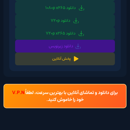
دانلود 1080p x265
دانلود 720p
دانلود 720p x265
دانلود زیرنویس
پخش آنلاین
برای دانلود و تماشای آنلاین با بهترین سرعت، لطفاً
V.P.N
خود را خاموش کنید.