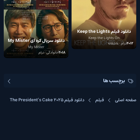
دانلود فیلم Keep the Lights
On 2012
Keep the Lights On
دانلود سریال کره ای My Mister
2012
درام • عاشقانه
My Mister
2018
خانوادگی • درام
برچسب ها
صفحه اصلی
فیلم
دانلود فیلم The President’s Cake 2025