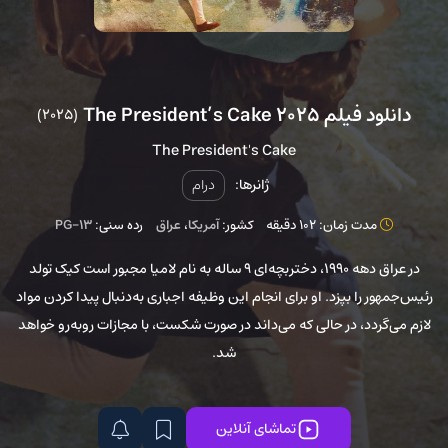
دانلود فیلم The President’s Cake 2025
(2025)
The President's Cake
ژانرها:
درام
مدت زمان: 102 دقیقه
کشور:
آمریکا
،
عراق
رده سنی:
PG-13
در عراق دهه ۱۹۹۰، دختربچه‌ای ۹ ساله به نام لامیا مجبور است کیک تولد
رئیس‌جمهور را بپزد. او برای انجام این وظیفه اجباری به‌دنبال پیدا کردن مواد
لازم می‌گردد، در حالی که می‌داند در صورت شکست، با مجازات روبه‌رو خواهد
شد.
تماشای آنلاین