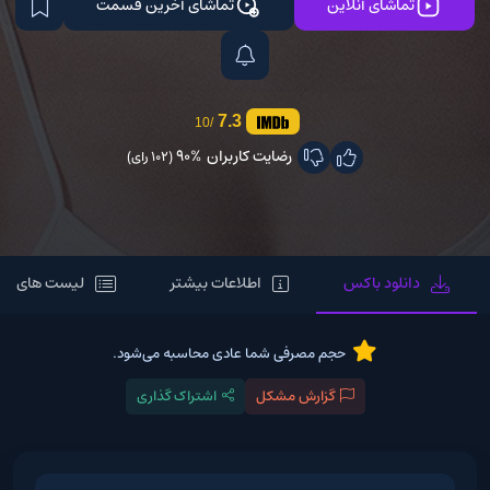
تماشای آنلاین
تماشای آخرین قسمت
7.3
/10
رضایت کاربران
90%
(102 رای)
دانلود باکس
اطلاعات بیشتر
لیست های مر
حجم مصرفی شما عادی محاسبه می‌شود.
گزارش مشکل
اشتراک گذاری