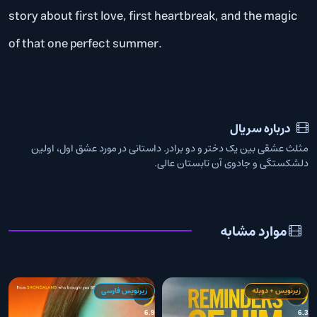
story about first love, first heartbreak, and the magic
of that one perfect summer.
درباره سریال
مثلث عشقی بین یک دختر و دو برادر. داستانی در مورد عشق اول، اولین
دلشکستگی و جادوی آن تابستان عالی.
موارد مشابه
زیرنویس + دوبله
زیرنویس فارسی
4
6.9
6.3