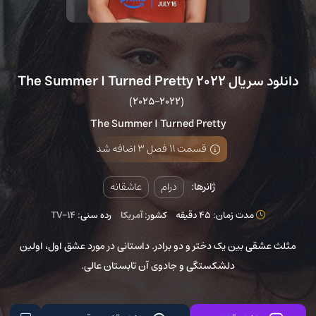
دانلود سریال The Summer I Turned Pretty 2022
(2022–2025)
The Summer I Turned Pretty
قسمت 11 فصل 3 اضافه شد
ژانرها:
درام
عاشقانه
مدت زمان: 45 دقیقه
کشور:
آمریکا
رده سنی:
TV-14
مثلث عشقی بین یک دختر و دو برادر. داستانی در مورد عشق اول، اولین
دلشکستگی و جادوی آن تابستان عالی.