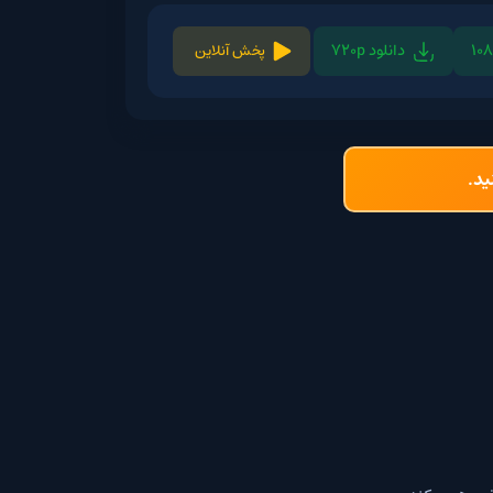
لود 720p
پخش آنلاین