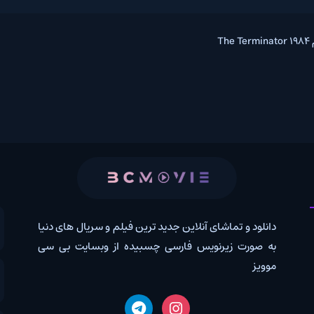
 و تماشای آنلاین جدید ترین فیلم و سریال های دنیا
کانال روب
رت زیرنویس فارسی چسبیده از وبسایت بی سی
درخواس