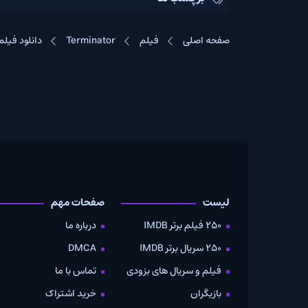
صفحه اصلی
فیلم
Terminator
دانلود فیلم The Terminator 1984
لیست
صفحات مهم
دانلود
250 فیلم برتر IMDB
درباره ما
به صو
250 سریال برتر IMDB
DMCA
موویز
فیلم و سریال های بزودی
تماس با ما
بازیگران
خرید اشتراک