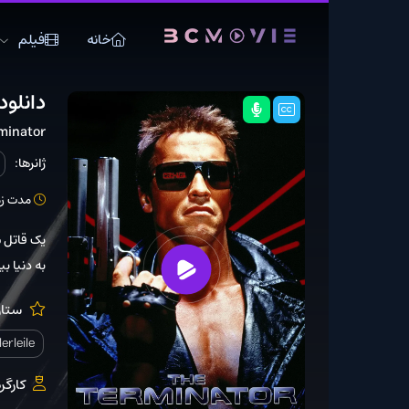
خانه
فیلم
سریال
دانلود فیلم The Terminator 1984
The Terminator
ژانرها:
اکشن
علمی
مدت زمان: 107 دقیقه
یک قاتل سایبورگ از آینده
به دنیا بیاورد که مقاومتی
ستارگان:
n Green
arianne Muellerleile
کارگردان:
Cameron