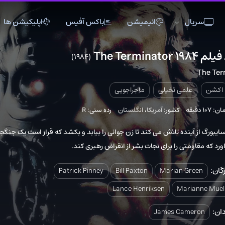
انیمیشن
باکس آفیس
اپلیکیشن ها
(1984)
1
اکشن
اکشن
انیمیشن
تاریخی
تاریخی
تاک شو
 تخیلی
ماجراجویی
جنگی
جنگی
خانوادگی
جزو ۲۵۰ 
220
کشور:
آمریکا
،
انگلستان
رده سنی:
R
دلهره آور
دلهره آور
عاشقانه
فانتزی
فانتزی
کمدی
 تلاش می کند تا زن جوانی را بیابد و بکشد که قرار است یک جنگجو
 را برای نجات بشر از انقراض رهبری کند.
ماجراجویی
ماجراجویی
مستند
موزیک
موزیک
موزیکال
Patrick Pinney
Bill Paxton
Maria
ورزشی
ورزشی
وسترن
Lance Henriksen
M
James 