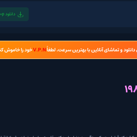
دانلود 1080p
دان
شای آنلاین با بهترین سرعت، لطفاً
V.P.N
خود را خاموش کنید.