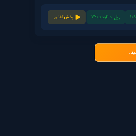
لود 720p
پخش آنلاین