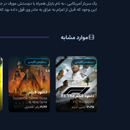
یک سرباز آمریکایی ، به نام بارتل همراه با دوستش مورف در جنگ عراق شرکت کرده
این وجود که قبل از اعزام به عراق به مادر وی قول داده بود که پسرش را زنده ب
موارد مشابه
زیرنویس فارسی
زیرنویس فارسی
زیرنویس + دوبله
9.0
5.6
7.9
دانلود فیلم
دانلود فیلم F1: The
دانلود فی
Suzzanna:
Suzzanna: Santet Dosa
Men 12 1957
Movie
12 Angry Men
di Atas Dosa
F1: The Movie
Witchcraft 2026
2025
اکشن • درام
2026
درام • فانتزی
1957
جنایی • درام