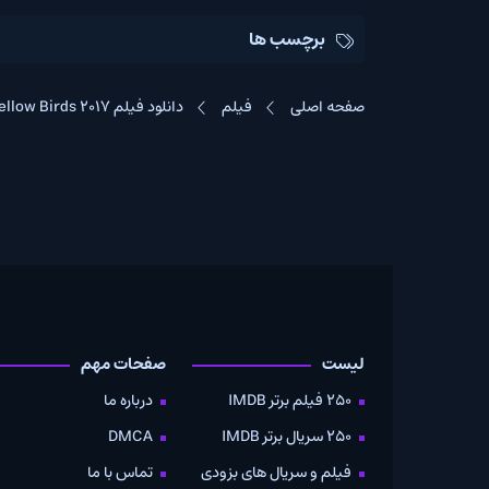
برچسب ها
صفحه اصلی
فیلم
دانلود فیلم The Yellow Birds 2017
لیست
صفحات مهم
دانلود
250 فیلم برتر IMDB
درباره ما
به صو
250 سریال برتر IMDB
DMCA
موویز
فیلم و سریال های بزودی
تماس با ما