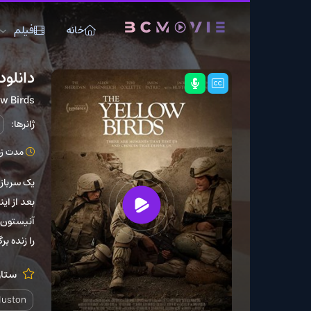
خانه
فیلم
سریال
دانلود فیلم The Yellow Birds 2017
The Yellow Birds
ژانرها:
جنایی
درام
مدت زمان: 94 دقیقه
یک سرباز آمریکایی ، به ن
بعد از اینکه مورف در جنگ
آنیستون) بازگو کند ، با ا
را زنده برگرداند…
ستارگان:
enreich
ette
Jack Huston