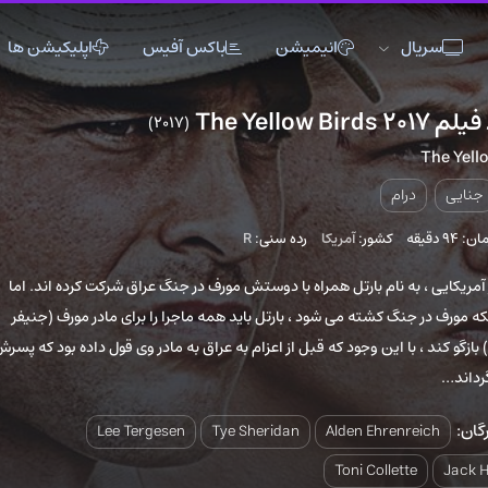
انیمیشن
باکس آفیس
اپلیکیشن ها
(2017)
8
اکشن
اکشن
انیمیشن
تاریخی
تاریخی
تاک شو
جنگی
جنگی
خانوادگی
کشور:
آمریکا
رده سنی:
R
دلهره آور
دلهره آور
عاشقانه
فانتزی
فانتزی
کمدی
ام بارتل همراه با دوستش مورف در جنگ عراق شرکت کرده اند. اما
 کشته می شود ، بارتل باید همه ماجرا را برای مادر مورف (جنیفر
ماجراجویی
ماجراجویی
مستند
ین وجود که قبل از اعزام به عراق به مادر وی قول داده بود که پسرش
موزیک
موزیک
موزیکال
ورزشی
ورزشی
وسترن
Lee Tergesen
Tye Sheridan
Alden Ehr
Toni Coll