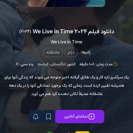
دانلود فیلم We Live in Time 2024
(2024)
We Live in Time
ژانرها:
درام
عاشقانه
مدت زمان: 108 دقیقه
کشور:
انگلستان
،
فرانسه
رده سنی:
R
یک سرآشپز تازه کار و یک طلاق گرفته اخیر متوجه می شوند که زندگی آنها برای
همیشه تغییر کرده است، زمانی که یک برخورد تصادفی آنها را در یک دهه
عاشقانه عمیقاً تکان دهنده گرد هم می آورد.
تماشای آنلاین