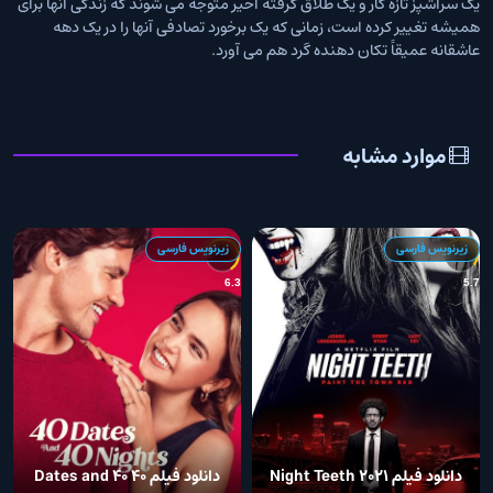
یک سرآشپز تازه کار و یک طلاق گرفته اخیر متوجه می شوند که زندگی آنها برای
همیشه تغییر کرده است، زمانی که یک برخورد تصادفی آنها را در یک دهه
عاشقانه عمیقاً تکان دهنده گرد هم می آورد.
موارد مشابه
زیرنویس فارسی
زیرنویس فارسی
8
6.3
5.7
دانلود فیلم Night Teeth 2021
دانلود فیلم 40 Dates and 40