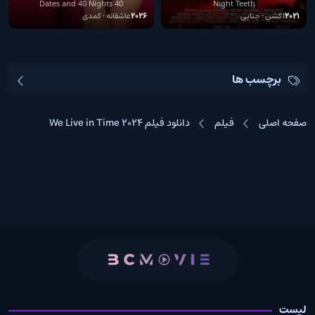
Nights 2026
40 Dates and 40 Nights
Night Teeth
2021
اکشن • جنایی
2026
عاشقانه • کمدی
برچسب ها
صفحه اصلی
فیلم
دانلود فیلم We Live in Time 2024
لیست