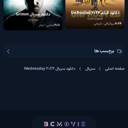
دانلود فیلم Unfrosted 2024
دانلود سریال Grimm
Unfrosted
Grimm
2024
بیوگرافی • تاریخی
2011
جنایی • درام
برچسب ها
صفحه اصلی
سریال
دانلود سریال Wednesday 2022