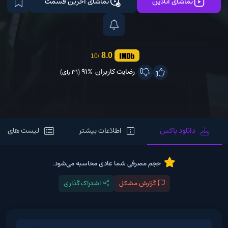
تماشای آنلاین
تماشای آخرین قسمت
8.0
/10
رضایت کاربران
91%
(31 رای)
دانلود باکس
اطلاعات بیشتر
لیست های مر
حجم مصرفی شما عادی محاسبه می‌شود.
گزارش مشکل
اشتراک گذاری