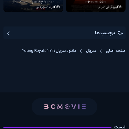
Bly Manor
The Haunting of Bly Manor
127 Hours
2010
بیوگرافی • درام
2020
درام • دلهره آور
برچسب ها
صفحه اصلی
سریال
دانلود سریال Young Royals 2021
لیست