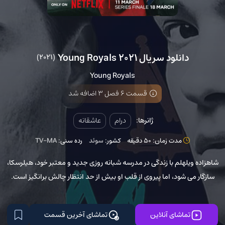
دانلود سریال Young Royals 2021
(2021)
Young Royals
قسمت 6 فصل 3 اضافه شد
ژانرها:
درام
عاشقانه
مدت زمان: 50 دقیقه
کشور:
سوئد
رده سنی:
TV-MA
شاهزاده ویلهلم با زندگی در مدرسه شبانه روزی جدید و معتبر خود، هیلرسکا،
سازگار می شود، اما پیروی از قلب او بیش از حد انتظار چالش برانگیز است.
تماشای آنلاین
تماشای آخرین قسمت