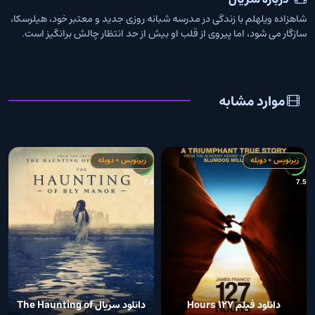
شاهزاده ویلهلم با زندگی در مدرسه شبانه روزی جدید و معتبر خود، هیلرسکا،
سازگار می شود، اما پیروی از قلب او بیش از حد انتظار چالش برانگیز است.
موارد مشابه
زیرنویس + دوبله
زیرنویس + دوبله
8
7.4
7.5
دانلود فیلم 127 Hours
دانلود سریال The Haunting of