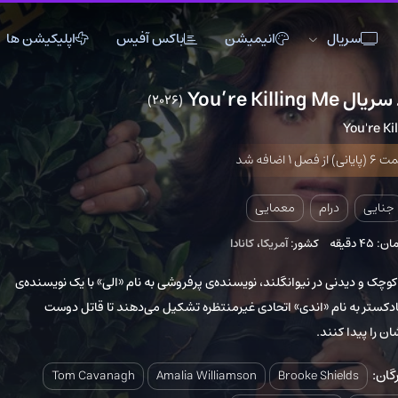
انیمیشن
باکس آفیس
اپلیکیشن ها
(2026)
4
اکشن
اکشن
انیمیشن
تاریخی
تاریخی
تاک شو
جنگی
جنگی
خانوادگی
دلهره آور
دلهره آور
عاشقانه
معمایی
فانتزی
فانتزی
کمدی
کشور:
آمریکا
،
کانادا
ماجراجویی
ماجراجویی
مستند
نیوانگلند، نویسنده‌ی پرفروشی به نام «الی» با یک نویسنده‌ی
موزیک
موزیک
موزیکال
م «اندی» اتحادی غیرمنتظره تشکیل می‌دهند تا قاتل دوست
ورزشی
ورزشی
وسترن
Tom Cavanagh
Amalia Williamson
Brooke 