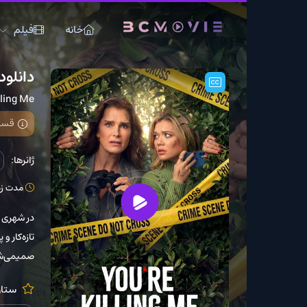
خانه
فیلم
سریال
دانلود سریال You’re Killing Me
You're Killing Me
قسمت 6 (پایانی) از فصل 1 اضافه شد
ژانرها:
جنایی
درام
مدت زمان: 45 دقیقه
در شهری کوچک و دیدنی در 
تازه‌کار و پادکستر به نا
صمیمی‌شان را پیدا کنند.
ستارگان:
Shields