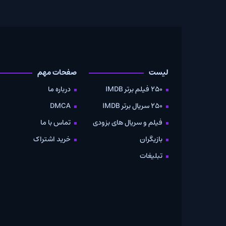
لیست
صفحات مهم
دانلود
250 فیلم برتر IMDB
درباره ما
به صو
250 سریال برتر IMDB
DMCA
موویز
فیلم و سریال های بزودی
تماس با ما
بازیگران
خرید اشتراک
تبلیغات