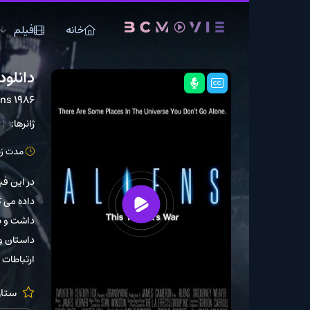
خانه
فیلم
سریال
دانلود فیلم Aliens 1986
Aliens 1986
ژانرها:
اکشن
دلهره
مدت زمان: 137 دقیقه
در این فیلم
داده می گذرد و سفینه نج
داشت و به صورت سرگردان
ارتباطات با گروه فرستاده
ستارگان:
l Paxton