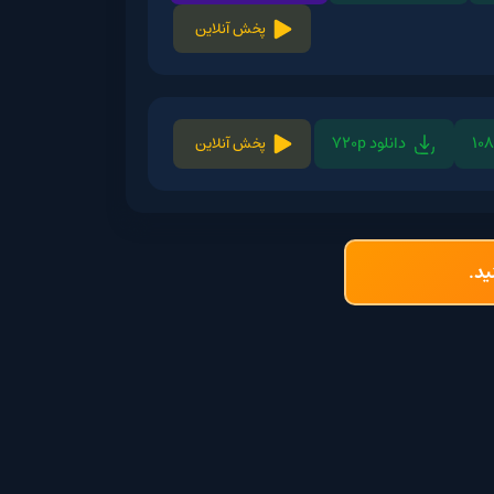
پخش آنلاین
لود 720p
پخش آنلاین