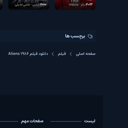
Rain
2000
2013
2013
درام • عاشقانه
2000
اکشن • علمی تخیلی
2018–2020
درام • دله
برچسب ها
صفحه اصلی
فیلم
دانلود فیلم Aliens 1986
لیست
صفحات مهم