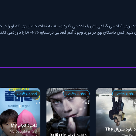
ای اثبات بی گناهی اش را داده می گذرد و سفینه نجات حامل وی، که او را در حالت خواب 
سرگردان در فضا چرخان بود، دریافت می شود. بر روی کره زمین هیچ کس داستان وی در
زیرنویس فارسی
زیرنویس فارسی
زیرنویس + د
8.1
6.7
4.7
دانلود فیلم My
ریال The
Daughter Is A
My Daughter Is A
دانلود فیلم Ballistic
Room
Zombie