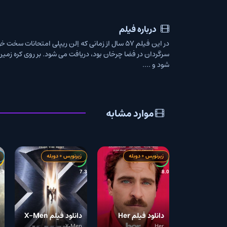
درباره فیلم
در این فیلم ۵۷ سال از زمانی که اِلن ریپلی امتحانات سخت خود بر
شود و ....
موارد مشابه
زیرنویس + دوبله
زیرنویس + دوبله
زیرنویس فارسی
6.3
7.3
8.0
دانلود فیلم Her
دانلود فیلم X-Men
دانلود س
The Rain
X-Men
Her