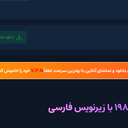
دانلود 1080p
دان
شای آنلاین با بهترین سرعت، لطفاً
V.P.N
خود را خاموش کنید.