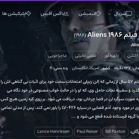
انیمیشن
باکس آفیس
اپلیکیشن ها
(1986)
4
اکشن
اکشن
انیمیشن
تاریخی
تاریخی
تاک شو
 آور
علمی تخیلی
ماجراجویی
جنگی
جنگی
خانوادگی
کشور:
آمریکا
،
انگلستان
رده سنی:
R
دلهره آور
دلهره آور
عاشقانه
فانتزی
فانتزی
کمدی
 ۵۷ سال از زمانی که اِلن ریپلی امتحانات سخت خود برای اثبات بی گناهی اش را
ات حامل وی، که او را در حالت خواب مصنوعی در خود نگاه می
ماجراجویی
ماجراجویی
مستند
 در فضا چرخان بود، دریافت می شود. بر روی کره زمین هیچ کس
موزیک
موزیک
موزیکال
داستان وی در مورد وجود آدم فضایی در سیاره LV-426 را باور نمی کند. پس از مدتی تمامی
ورزشی
ورزشی
وسترن
 شده قطع می شود و ....
Lance Henriksen
Paul Reiser
Bil