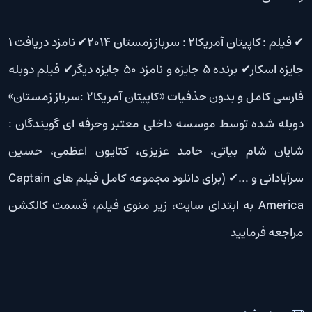
✔ فیلم : کاپیتان آمریکا2 : سرباز زمستان 2014✔ نامزد دریافت 1
جایزه اسکار✔ برنده 5 جایزه و نامزد 50 جایزه دیگر✔ فیلم دوبله
فارسی کامل و بدون حذفیات «کاپیتان آمریکا2 :سرباز زمستان»
دوبله شده توسط موسسه داخلی معتبر وحرفه ای گویندگان :
شایان شام بیاتی، حامد عزیزی، کتایون اعظمی، حسین
سرآبادانی و …✔ (برای دانلود مجموعه کامل فیلم های Captain
America به ابتدای سایت، زیر منوی فیلم، قسمت کالکشن
مراجعه فرمایید