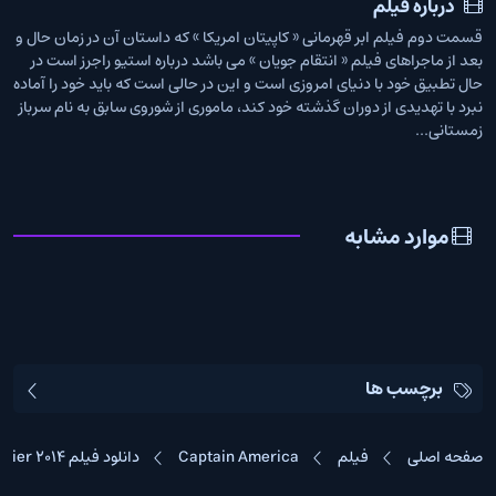
درباره فیلم
قسمت دوم فیلم ابر قهرمانی « کاپیتان امریکا » که داستان آن در زمان حال و
بعد از ماجراهای فیلم « انتقام جویان » می باشد درباره استیو راجرز است در
حال تطبیق خود با دنیای امروزی است و این در حالی است که باید خود را آماده
نبرد با تهدیدی از دوران گذشته خود کند، ماموری از شوروی سابق به نام سرباز
زمستانی...
موارد مشابه
دانلود سریال She-Hulk:
دانلود فیلم Dual 2022
Attorney at Law 2022
She-Hulk: Attorney at Law
2022
اکشن • درام
2022
دلهره آور • علمی تخیلی
زیرنویس + دوبله
زیرنویس فارسی
3
5.8
5.0
برچسب ها
صفحه اصلی
فیلم
Captain America
دانلود فیلم Captain America The Winter Soldier 2014