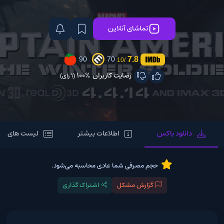
تماشای آنلاین
7.8
90
70
/10
رضایت کاربران
100%
(1 رای)
دانلود باکس
اطلاعات بیشتر
لیست های مر
حجم مصرفی شما عادی محاسبه می‌شود.
گزارش مشکل
اشتراک گذاری