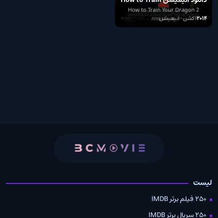
دانلود انیمیشن How to Train
Your Dragon 2 2014
How to Train Your Dragon 2
2014
اکشن • انیمیشن
لیست
250 فیلم برتر IMDB
250 سریال برتر IMDB