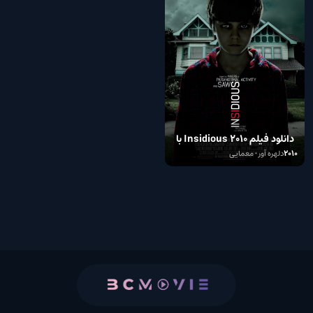
دانلود فیلم Insidious 2010 با
دوبله فارسی
2010
دلهره آور • معمایی