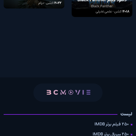
دانلود فیلم Black Panther
2022
اکشن • درام
2018
Black Panther
2018
اکشن • علمی تخیلی
لیست
250 فیلم برتر IMDB
250 سریال برتر IMDB