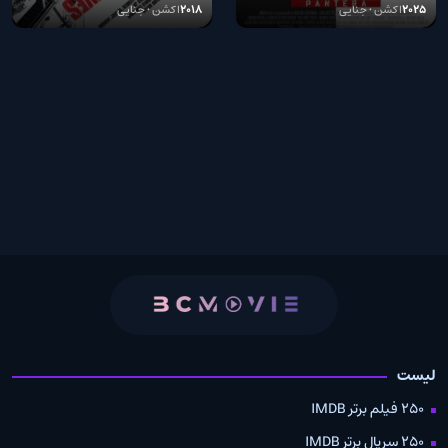
2025
اکشن • جنایی
2018
اکشن • جنایی
لیست
250 فیلم برتر IMDB
250 سریال برتر IMDB