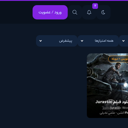
2
ورود / عضویت
انیمیشن
بیوگرافی
بیوگرافی
یازها
پیشفرض
تاک شو
جنایی
جنایی
خانوادگی
درام
درام
عاشقانه
علمی تخیلی
علمی تخیلی
کمدی
کوتاه
کوتاه
مستند
معمایی
معمایی
موزیکال
وحشت
وحشت
Jurassic
وسترن
لی