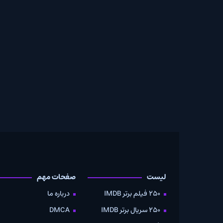
لیست
صفحات مهم
دانلود
250 فیلم برتر IMDB
درباره ما
به صو
250 سریال برتر IMDB
DMCA
موویز