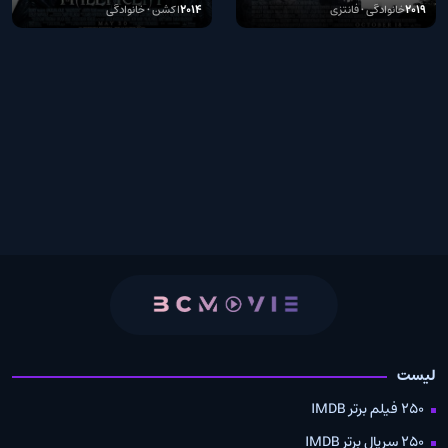
2019
خانوادگی • فانتزی
2014
اکشن • خانوادگی
لیست
250 فیلم برتر IMDB
250 سریال برتر IMDB