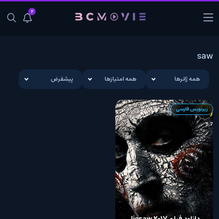
2
saw
همه ژانرها
همه امتیازها
پیشفرض
زیرنویس فارسی
5.7