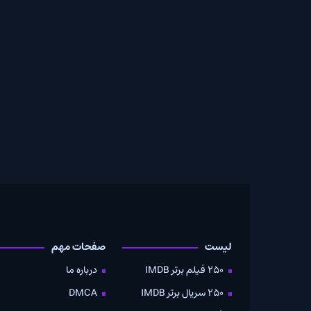
لیست
صفحات مهم
دانلود
250 فیلم برتر IMDB
درباره ما
به صو
250 سریال برتر IMDB
DMCA
موویز