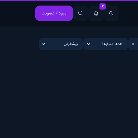
2
ورود / عضویت
انیمیشن
بیوگرافی
بیوگرافی
یازها
پیشفرض
تاک شو
جنایی
جنایی
خانوادگی
درام
درام
عاشقانه
علمی تخیلی
علمی تخیلی
کمدی
کوتاه
کوتاه
مستند
معمایی
معمایی
موزیکال
وحشت
وحشت
وسترن