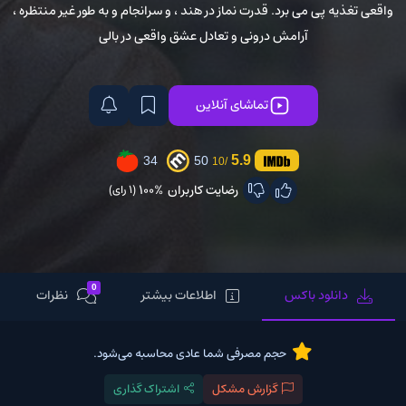
واقعی تغذیه پی می برد. قدرت نماز در هند ، و سرانجام و به طور غیر منتظره ،
آرامش درونی و تعادل عشق واقعی در بالی
تماشای آنلاین
5.9
34
50
/10
رضایت کاربران
100%
(1 رای)
0
دانلود باکس
اطلاعات بیشتر
نظرات
حجم مصرفی شما عادی محاسبه می‌شود.
گزارش مشکل
اشتراک گذاری