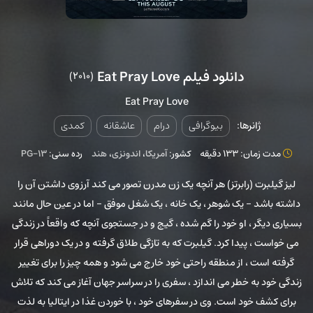
دانلود فیلم Eat Pray Love
(2010)
Eat Pray Love
ژانرها:
بیوگرافی
درام
عاشقانه
کمدی
مدت زمان: 133 دقیقه
کشور:
آمریکا
،
اندونزی
،
هند
رده سنی:
PG-13
لیز گیلبرت (رابرتز) هر آنچه یک زن مدرن تصور می کند آرزوی داشتن آن را
داشته باشد - یک شوهر ، یک خانه ، یک شغل موفق - اما در عین حال مانند
بسیاری دیگر ، او خود را گم شده ، گیج و در جستجوی آنچه که واقعاً در زندگی
می خواست ، پیدا کرد. گیلبرت که به تازگی طلاق گرفته و در یک دوراهی قرار
گرفته است ، از منطقه راحتی خود خارج می شود و همه چیز را برای تغییر
زندگی خود به خطر می اندازد ، سفری را در سراسر جهان آغاز می کند که تلاش
برای کشف خود است. وی در سفرهای خود ، با خوردن غذا در ایتالیا به لذت