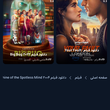
5.4
6.3
دانلود فیلم Your Fault:
دانلود فیلم Big Bug 2022
London
Your Fault: London
2026
درام • عاشقانه
2022
علمی تخیلی • کمدی
صفحه اصلی
فیلم
دانلود فیلم Eternal Sunshine of the Spotless Mind 2004