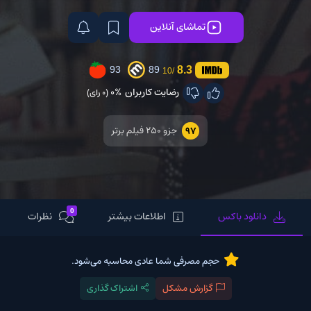
تماشای آنلاین
8.3
93
89
/10
رضایت کاربران
0%
(0 رای)
جزو ۲۵۰ فیلم برتر
97
0
دانلود باکس
اطلاعات بیشتر
نظرات
حجم مصرفی شما عادی محاسبه می‌شود.
گزارش مشکل
اشتراک گذاری