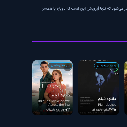
 سایر رویدادهای تاریخی از منظر مردی آلابامایی با ضریب هوشی 75 آشکار می‌شود که تنها آرزویش این است که دوباره با همسر
رسی
زیرنویس فارسی
5.1
دانلود فیلم
لم
Through My
Through My Window:
Plaincloth
Across the Sea
Pl
Window: Across
دلهره آور
2023
درام • عاشقانه
the Sea 2023