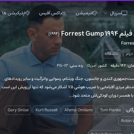
انیمیشن
باکس آفیس
اپلیکیشن ها
(1994)
8
اکشن
اکشن
انیمیشن
تاریخی
تاریخی
تاک شو
ه
جنگی
جنگی
خانوادگی
کشور:
آمریکا
رده سنی:
PG-13
دلهره آور
دلهره آور
عاشقانه
فانتزی
فانتزی
کمدی
ی و جانسون، جنگ ویتنام، رسوایی واترگیت و سایر رویدادهای
تاریخی از منظر مردی آلابامایی با ضریب هوشی 75 آشکار می‌شود که تنها آرزویش این است
ماجراجویی
ماجراجویی
مستند
 کودکی‌اش متحد شود...
موزیک
موزیک
موزیکال
ورزشی
ورزشی
وسترن
Gary Sinise
Kurt Russell
Afemo Omilami
Tom