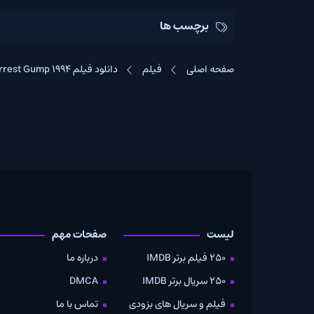
برچسب ها
صفحه اصلی
فیلم
دانلود فیلم Forrest Gump 1994
لیست
صفحات مهم
دانلود
250 فیلم برتر IMDB
درباره ما
به صو
250 سریال برتر IMDB
DMCA
موویز
فیلم و سریال های بزودی
تماس با ما