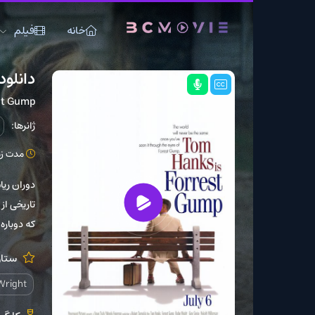
خانه
فیلم
سریال
دانلود فیلم Forrest Gump 1994
Forrest Gump
ژانرها:
درام
عاشقان
مدت زمان: 142 دقیقه
دوران ریاست‌جمهوری کند
که دوباره با همسر دوران
ستارگان:
 Hanks
Robin Wright