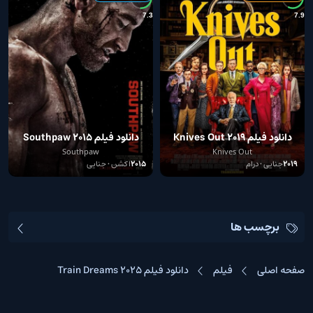
0
7.3
7.9
دانلود فیلم Knives Out 2019
دانلود فیلم Southpaw 2015
Southpaw
Knives Out
2019
جنایی • درام
2015
اکشن • جنایی
برچسب ها
صفحه اصلی
فیلم
دانلود فیلم Train Dreams 2025