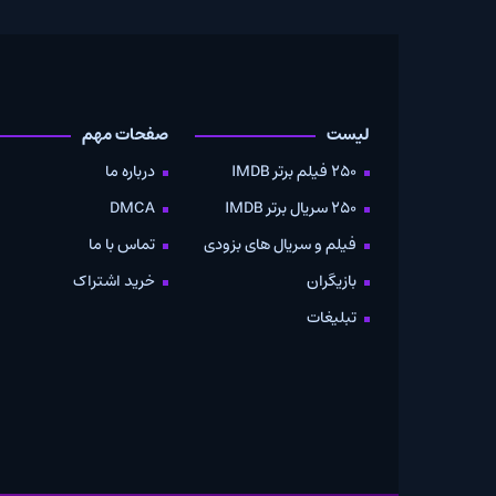
لیست
صفحات مهم
دانلود
250 فیلم برتر IMDB
درباره ما
به صو
250 سریال برتر IMDB
DMCA
موویز
فیلم و سریال های بزودی
تماس با ما
بازیگران
خرید اشتراک
تبلیغات