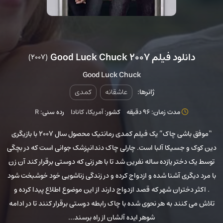
دانلود فیلم Good Luck Chuck 2007
(2007)
Good Luck Chuck
ژانرها:
عاشقانه
کمدی
مدت زمان: 96 دقیقه
کشور:
آمریکا
،
کانادا
رده سنی:
R
“موفق باشی چاک” یک فیلم کمدی رمانتیک محصول سال ۲۰۰۷ با بازیگری
دین کوک و جسیکا آلبا است. چارلی چاک دندانپزشک جوانی است که در بچگی
توسط یک دختر یازده ساله نفرین شد تا با هر زنی که دوستی برقرار کند آن زن
با مرد دیگری آشنا شده و ازدواج کرده و در زندگی زناشویی خود خوشبخت شود
. اکثر دختران شهر که قصد ازدواج دارند از این موضوع اطلاع پیدا کرده و
تلاش می کنند به هر نحوی شده با چاک رابطه دوستی برقرار کنند تا در ادامه
شوهر ایده آلشان از راه برسند…