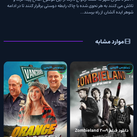
تلاش می کنند به هر نحوی شده با چاک رابطه دوستی برقرار کنند تا در ادامه
شوهر ایده آلشان از راه برسند…
موارد مشابه
زیرنویس فارسی
زیرنویس فارسی
0
9.2
7.6
دانلود فیلم Zombieland 2009
Zombieland