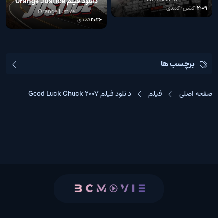
دانلود فیلم Orange Justice
2009
اکشن • کمدی
2026
Orange Justice
2026
کمدی
برچسب ها
صفحه اصلی
فیلم
دانلود فیلم Good Luck Chuck 2007