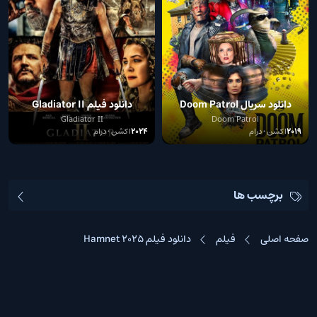
دانلود سریال Doom Patrol
دانلود فیلم Gladiator II
Gladiator II
Doom Patrol
2019
اکشن • درام
2024
اکشن • درام
برچسب ها
صفحه اصلی
فیلم
دانلود فیلم Hamnet 2025