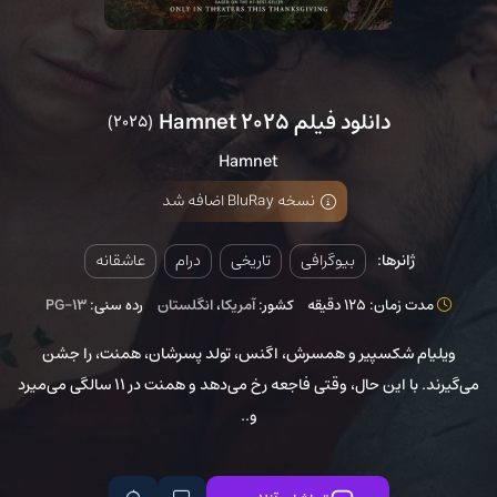
دانلود فیلم Hamnet 2025
(2025)
Hamnet
نسخه BluRay اضافه شد
ژانرها:
بیوگرافی
تاریخی
درام
عاشقانه
مدت زمان: 125 دقیقه
کشور:
آمریکا
،
انگلستان
رده سنی:
PG-13
ویلیام شکسپیر و همسرش، اگنس، تولد پسرشان، همنت، را جشن
می‌گیرند. با این حال، وقتی فاجعه رخ می‌دهد و همنت در 11 سالگی می‌میرد
و..