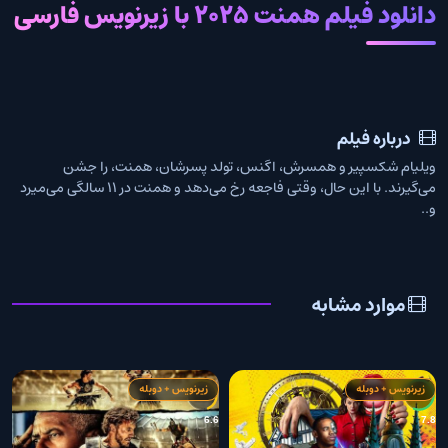
دانلود فیلم همنت 2025 با زیرنویس فارسی
درباره فیلم
ویلیام شکسپیر و همسرش، اگنس، تولد پسرشان، همنت، را جشن
می‌گیرند. با این حال، وقتی فاجعه رخ می‌دهد و همنت در 11 سالگی می‌میرد
و..
موارد مشابه
زیرنویس + دوبله
زیرنویس + دوبله
0
6.6
7.8