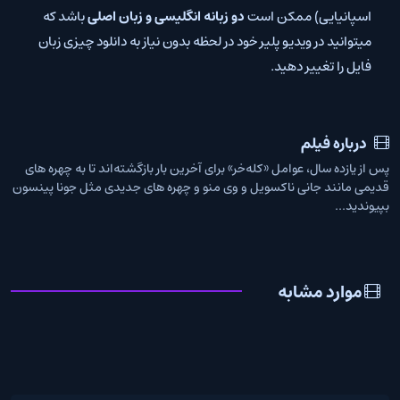
اسپانیایی) ممکن است
دو زبانه انگلیسی و زبان اصلی
باشد که
میتوانید در ویدیو پلیر خود در لحظه بدون نیاز به دانلود چیزی زبان
فایل را تغییر دهید.
درباره فیلم
پس از یازده سال، عوامل «کله‌خر» برای آخرین بار بازگشته‌اند تا به چهره های
قدیمی مانند جانی ناکسویل و وی منو و چهره های جدیدی مثل جونا پینسون
بپیوندید...
موارد مشابه
دانلود فیلم Good Luck, Have
دانلود فیلم Hotel Artemis
2018
Fun, Don’t Die 2025
Hotel Artemis
Good Luck, Have Fun, Don’t Die
2025
اکشن • کمدی
2018
اکشن • جنایی
زیرنویس فارسی
زیرنویس + دوبله
0
6.0
7.0