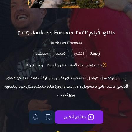
دانلود فیلم Jackass Forever 2022
(2022)
Jackass Forever
ژانرها:
اکشن
کمدی
مستند
مدت زمان: 96 دقیقه
کشور:
آمریکا
رده سنی:
R
پس از یازده سال، عوامل «کله‌خر» برای آخرین بار بازگشته‌اند تا به چهره های
قدیمی مانند جانی ناکسویل و وی منو و چهره های جدیدی مثل جونا پینسون
بپیوندید...
تماشای آنلاین