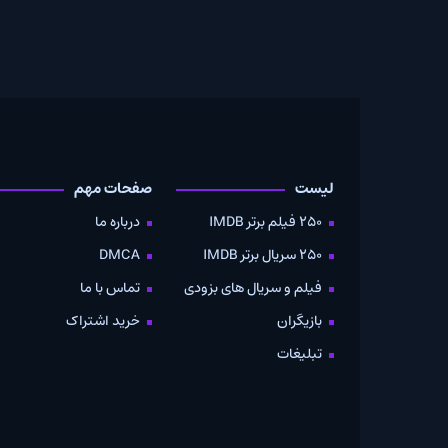
لیست
صفحات مهم
دانلود
250 فیلم برتر IMDB
درباره ما
به صو
250 سریال برتر IMDB
DMCA
موویز
فیلم و سریال های بزودی
تماس با ما
بازیگران
خرید اشتراک
تبلیغات