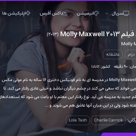
انیمیشن
باکس آفیس
اپلیکیشن ها
(2013)
2
اکشن
اکشن
انیمیشن
تاریخی
تاریخی
تاک شو
ه
جنگی
جنگی
خانوادگی
شور:
کانادا
دلهره آور
دلهره آور
عاشقانه
فانتزی
فانتزی
کمدی
در فیلم Molly Maxwell در مدرسه ای به نام فونیکس دختری ۱۶ ساله به نام مولی مکس
می کند در چشم دیگران نباشد و خیلی عادی رفتار می کند. تا
ماجراجویی
ماجراجویی
مستند
ه می آید. نوع رفتار این معلم با او باعث می شود که استعدادهای
موزیک
موزیک
موزیکال
ین میان آنها عاشق هم می شوند و ...
ورزشی
ورزشی
وسترن
Lola Tash
Charlie