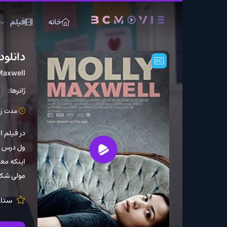
خانه
فیلم
سریال
دانلود فیلم Molly Maxwell 2013
Molly Maxwell
ژانرها:
درام
عاشقان
مدت زمان: 90 دقیقه
ک
ول درس می خواند که سعی 
اینکه معلم جدید به مدرس
مولی شکفته شود ولی در ا
ستارگان:
 Carrick