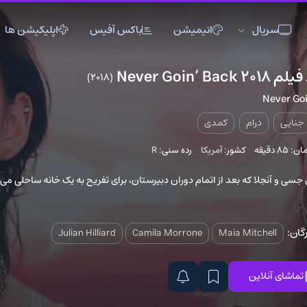
انیمیشن
باکس آفیس
اپلیکیشن ها
(2018)
1
اکشن
اکشن
انیمیشن
تاریخی
تاریخی
تاک شو
کمدی
جنگی
جنگی
خانوادگی
کشور:
آمریکا
رده سنی:
R
دلهره آور
دلهره آور
عاشقانه
فانتزی
فانتزی
کمدی
 بعد از اتمام دوران دبیرستان، برای تفریح به یک خانه ساحلی می
ماجراجویی
ماجراجویی
مستند
موزیک
موزیک
موزیکال
Julian Hilliard
Camila Morrone
Maia M
ورزشی
ورزشی
وسترن