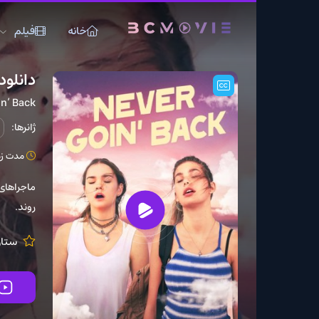
خانه
فیلم
سریال
دانلود فیلم Never Goin’ Back 2018
Never Goin’ Back
ژانرها:
جنایی
درام
مدت زمان: 85 دقیقه
ماجراهای جسی و آنجلا که
روند.
ستارگان:
itchell
تماشای آنلاین