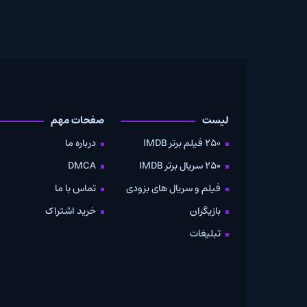
لیست
صفحات مهم
دانلود
250 فیلم برتر IMDB
درباره ما
به صو
250 سریال برتر IMDB
DMCA
موویز
فیلم و سریال های بزودی
تماس با ما
بازیگران
خرید اشتراک
تبلیغات