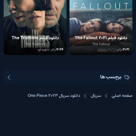
دانلود فیلم The Fallout 2021
دانلود فیلم The Truthers
2026
The Truthers
The Fallout
2021
درام
2026
درام • دلهره آور
برچسب ها
صفحه اصلی
سریال
دانلود سریال One Piece 2023