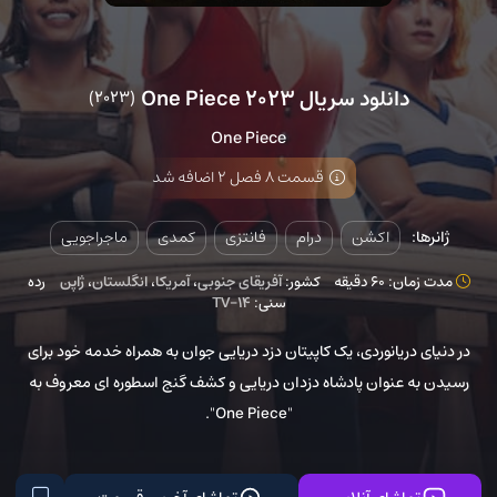
دانلود سریال One Piece 2023
(2023)
One Piece
قسمت 8 فصل 2 اضافه شد
ژانرها:
اکشن
درام
فانتزی
کمدی
ماجراجویی
مدت زمان: 60 دقیقه
کشور:
آفریقای جنوبی
،
آمریکا
،
انگلستان
،
ژاپن
رده
سنی:
TV-14
در دنیای دریانوردی، یک کاپیتان دزد دریایی جوان به همراه خدمه خود برای
رسیدن به عنوان پادشاه دزدان دریایی و کشف گنج اسطوره ای معروف به
"One Piece".