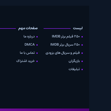
لیست
صفحات مهم
دانلود
250 فیلم برتر IMDB
درباره ما
به صو
250 سریال برتر IMDB
DMCA
موویز
فیلم و سریال های بزودی
تماس با ما
بازیگران
خرید اشتراک
تبلیغات