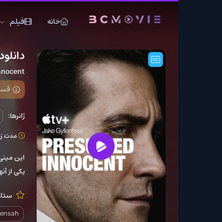
خانه
فیلم
سریال
دانلود سریال Presumed Innocent
Presumed Innocent
قسمت 8 فصل 1 اضافه شد
ژانرها:
جنایی
درام
مدت زمان: N/A
کشور
این مینی سریال درباره پ
یکی از آنها مظنون به این
ستارگان:
rsgaard
ga
Nana Mensah