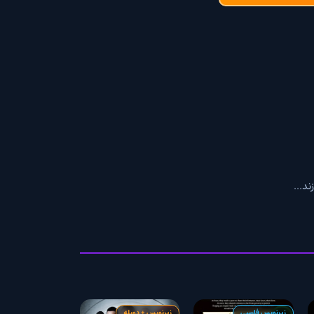
رسی
زیرنویس + دوبله