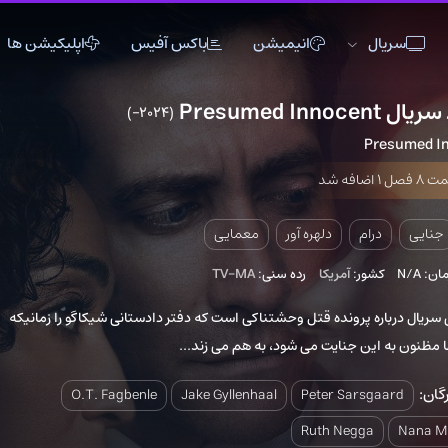
انیمیشن
باکس آفیس
اپلیکیشن ها
(2024–)
7
اکشن
اکشن
انیمیشن
تاریخی
تاریخی
تاک شو
جنگی
جنگی
خانوادگی
دلهره آور
دلهره آور
عاشقانه
دلهره آور
معمایی
فانتزی
فانتزی
کمدی
:
آمریکا
رده سنی:
TV-MA
ماجراجویی
ماجراجویی
مستند
رونده قتل وحشتناکی است که دفتر دادستانی شیکاگو را زمانیکه
موزیک
موزیک
موزیکال
 جنایت می شود، به هم می زند...
ورزشی
ورزشی
وسترن
O.T. Fagbenle
Jake Gyllenhaal
Peter Sa
Ruth Neg