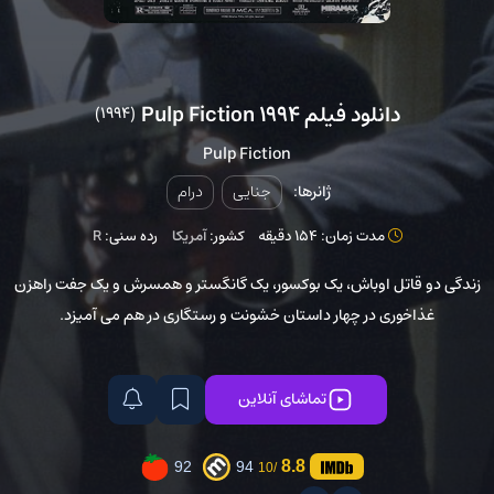
دانلود فیلم Pulp Fiction 1994
(1994)
Pulp Fiction
ژانرها:
جنایی
درام
مدت زمان: 154 دقیقه
کشور:
آمریکا
رده سنی:
R
زندگی دو قاتل اوباش، یک بوکسور، یک گانگستر و همسرش و یک جفت راهزن
غذاخوری در چهار داستان خشونت و رستگاری در هم می آمیزد.
تماشای آنلاین
8.8
92
94
/10