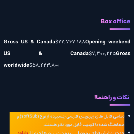
Box office
Gross US & Canada
$22,767,188
Opening weekend
US & Canada
$7,300,225
Gross
worldwide
$58,423,800
نکات و راهنما!
تمامی فایل های زیرنویس فارسی چسبیده از نوع (softSub) و
هماهنگ شده با کیفیت فایل مورد نظر هستند
جهت پوشش قطعی و وصلی اینترنت و سرور ها حتما از
دانلود