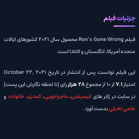
جزئیات فیلم
فیلم Ron’s Gone Wrong محصول سال 2021 کشورهای ایالات
متحده آمریکا، انگلستان و کانادا است.
این فیلم توانست پس از انتشار در تاریخ October 22, 2021
امتیاز
7.1
از 10 از مجموع
28 هزار
رای (تا لحظه نگارش این پست)
در سایت در ژانر های
انیمیشن
،
ماجراجویی
،
کمدی
،
خانواده
و
علمی تخیلی
بدست آورد.