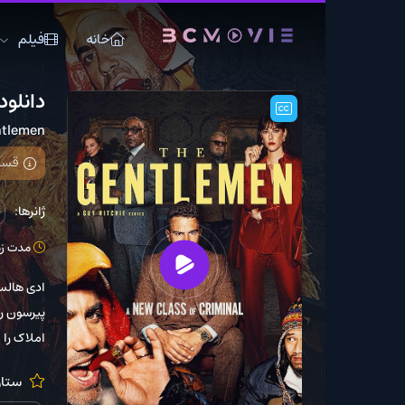
خانه
فیلم
سریال
دانلود سریال The Gentlemen
The Gentlemen
قسمت 8 فصل 1 اضافه شد
ژانرها:
اکشن
جنای
مدت زمان: 50 دقیقه
ادی هالستد دارایی بزرگی ر
پیرسون را در برابر امپرات
املاک را از دست بدهد.
ستارگان:
 James