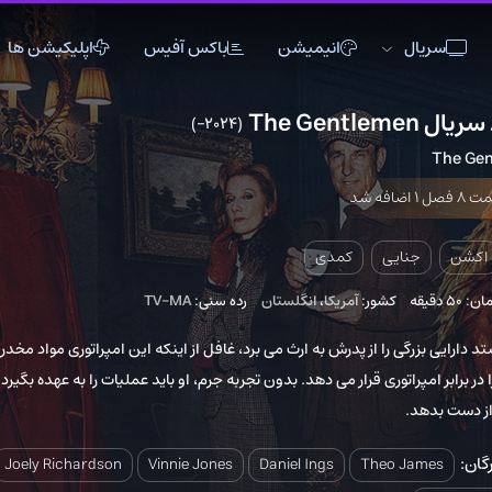
انیمیشن
باکس آفیس
اپلیکیشن ها
(2024–)
0
اکشن
اکشن
انیمیشن
تاریخی
تاریخی
تاک شو
جنگی
جنگی
خانوادگی
دلهره آور
دلهره آور
عاشقانه
ی
کمدی
فانتزی
فانتزی
کمدی
کشور:
آمریکا
،
انگلستان
رده سنی:
TV-MA
ماجراجویی
ماجراجویی
مستند
ا از پدرش به ارث می برد، غافل از اینکه این امپراتوری مواد مخدر
موزیک
موزیک
موزیکال
وری قرار می دهد. بدون تجربه جرم، او باید عملیات را به عهده بگیرد یا
ورزشی
ورزشی
وسترن
Joely Richardson
Vinnie Jones
Daniel Ings
Theo