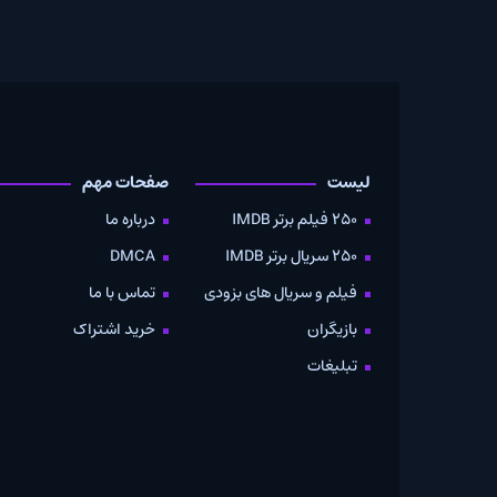
لیست
صفحات مهم
دانلود
250 فیلم برتر IMDB
درباره ما
به صو
250 سریال برتر IMDB
DMCA
موویز
فیلم و سریال های بزودی
تماس با ما
بازیگران
خرید اشتراک
تبلیغات