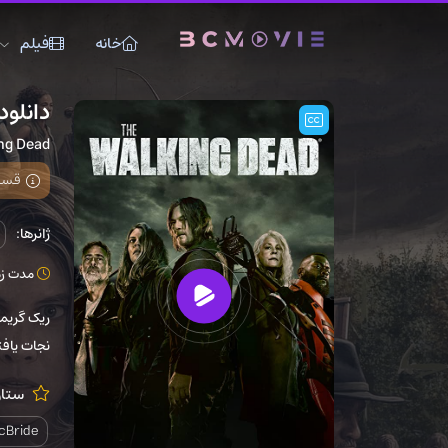
خانه
فیلم
دانلود سریال 
ng Dead
قسمت 24 فصل
ژانرها:
مدت زمان: 4
ریک گریمز
نجات یافت
ستار
cBride