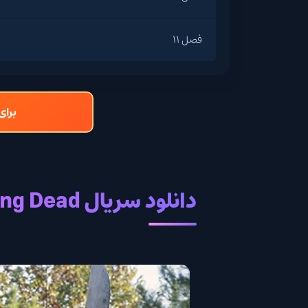
فصل 11
برای
دانلود سریال The Walking Dead با زیرنویس فارسی چسبیده