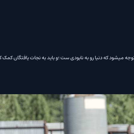
جه میشود که دنیا رو به نابودی ست ؛و باید به نجات یافتگان کمک کند