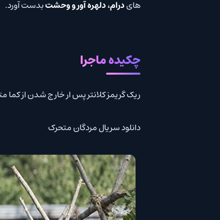
های
درام، دلهره آور و وحشت
بدست آورد.
چکیده ماجرا
ریک گریمز کلانتر پس ار خارج شدن از کما متو
دانلود سریال مردگان متحرک