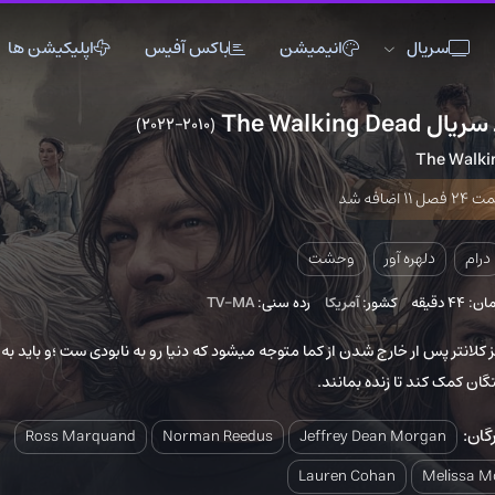
سریال
انیمیشن
باکس آفیس
اپلیکیشن ها
The Walking Dead
(2010–2022)
اکشن
اکشن
The Walki
تاریخی
تاریخی
 11 اضافه شد
جنگی
جنگی
دلهره آور
دلهره آور
درام
دلهره آور
وحشت
فانتزی
فانتزی
4 دقیقه
کشور:
آمریکا
رده سنی:
TV-MA
ماجراجویی
ماجراجویی
 کلانتر پس ار خارج شدن از کما متوجه میشود که دنیا رو به نابودی ست ؛و باید به
موزیک
موزیک
گان کمک کند تا زنده بمانند.
ورزشی
ورزشی
گان:
Ross Marquand
Norman Reedus
Jeffrey Dean Morgan
Lauren Cohan
Melissa M