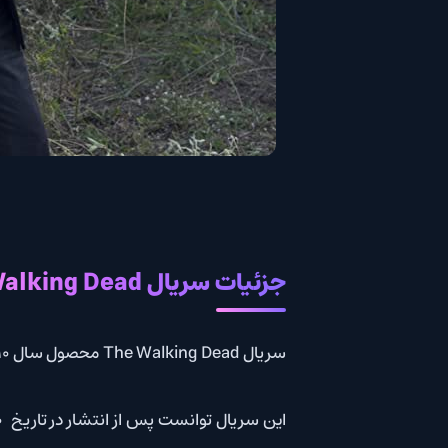
جزئیات سریال The Walking Dead
سریال The Walking Dead محصول سال 2010 کشور ایالات متحده آمریکا است.
این سریال توانست پس از انتشار در تاریخ October 31, 2010 امتیاز