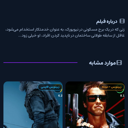
درباره فیلم
زنی که در یک برج مسکونی در نیویورک، به‌ عنوان خدمتکار استخدام می‌شود،
غافل از سابقه طولانی ساختمان در ناپدید کردن افراد، او خیلی زود...
موارد مشابه
زیرنویس + دوبله
زیرنویس فارسی
1
6.2
8.1