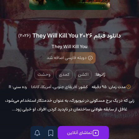
دانلود فیلم They Will Kill You 2026
(2026)
They Will Kill You
دوبله فارسی اضافه شد
ژانرها:
اکشن
کمدی
وحشت
مدت زمان: 95 دقیقه
کشور:
آفریقای جنوبی
،
آمریکا
،
کانادا
رده سنی:
R
زنی که در یک برج مسکونی در نیویورک، به‌ عنوان خدمتکار استخدام می‌شود،
غافل از سابقه طولانی ساختمان در ناپدید کردن افراد، او خیلی زود...
تماشای آنلاین