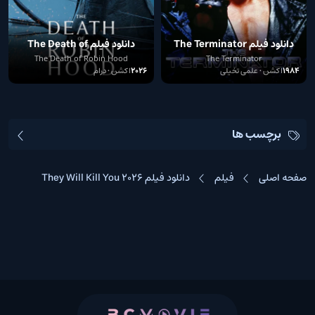
دانلود فیلم The Terminator
دانلود فیلم The Death of
Robin Hood 2026
1984
The Death of Robin Hood
The Terminator
1984
اکشن • علمی تخیلی
2026
اکشن • درام
برچسب ها
صفحه اصلی
فیلم
دانلود فیلم They Will Kill You 2026