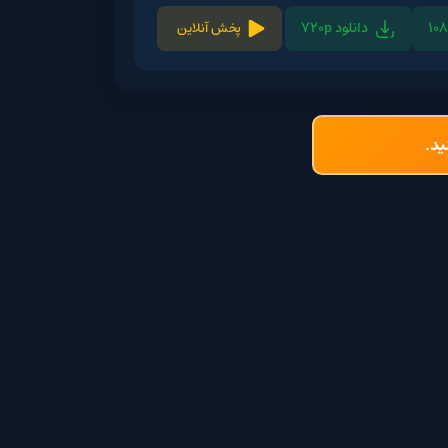
لود 720p
پخش آنلاین