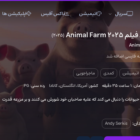
انیمیشن
باکس آفیس
اپلیکیشن ها
(2025)
6
اکشن
اکشن
انیمیشن
تاریخی
تاریخی
تاک شو
 شد
جنگی
جنگی
خانوادگی
دلهره آور
دلهره آور
عاشقانه
مدی
ماجراجویی
فانتزی
فانتزی
کمدی
کشور:
آمریکا
،
انگلستان
،
کانادا
رده سنی:
PG
ماجراجویی
ماجراجویی
مستند
ال می کند که علیه صاحبان خود شورش می کنند و بر مزرعه قدرت
موزیک
موزیک
موزیکال
ورزشی
ورزشی
وسترن
And