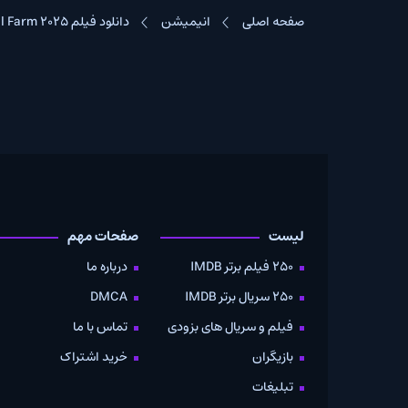
صفحه اصلی
انیمیشن
دانلود فیلم Animal Farm 2025
لیست
صفحات مهم
دانلود
250 فیلم برتر IMDB
درباره ما
به صو
250 سریال برتر IMDB
DMCA
موویز
فیلم و سریال های بزودی
تماس با ما
بازیگران
خرید اشتراک
تبلیغات