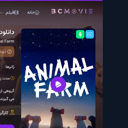
خانه
فیلم
سریال
دانلود فیلم Animal Farm 2025
Animal Farm
دوبله فارسی اضافه
ژانرها:
انیمیشن
ک
مدت زمان: 1 ساعت 35 دقیقه
گروهی از حیوانات را دنب
می گیرند.
کارگردان:
y Serkis