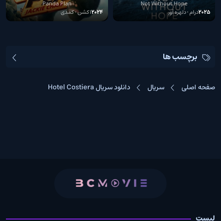
2025
Panda Plan
Not Without Hope
2025
درام • دلهره آور
2024
اکشن • کمدی
برچسب ها
صفحه اصلی
سریال
دانلود سریال Hotel Costiera
لیست