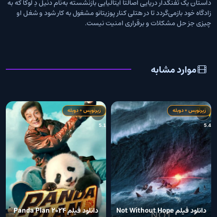
داستان یک تفنگدار دریایی اصالتاً ایتالیایی بازنشسته به‌نام دنیل دِ لوکا که به
زادگاه خود بازمی‌گردد تا در هتلی کنار پوزیتانو مشغول به کار شود و شغل او
چیزی جز حل مشکلات و برقراری امنیت نیست.
موارد مشابه
زیرنویس + دوبله
زیرنویس + دوبله
6
5.1
5.4
دانلود فیلم Not Without Hope
دانلود فیلم Panda Plan 2024