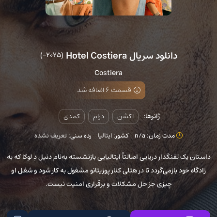
دانلود سریال Hotel Costiera
(2025–)
Costiera
قسمت 6 اضافه شد
ژانرها:
اکشن
درام
کمدی
مدت زمان: n/a
کشور:
ایتالیا
رده سنی:
تعریف نشده
داستان یک تفنگدار دریایی اصالتاً ایتالیایی بازنشسته به‌نام دنیل دِ لوکا که به
زادگاه خود بازمی‌گردد تا در هتلی کنار پوزیتانو مشغول به کار شود و شغل او
چیزی جز حل مشکلات و برقراری امنیت نیست.