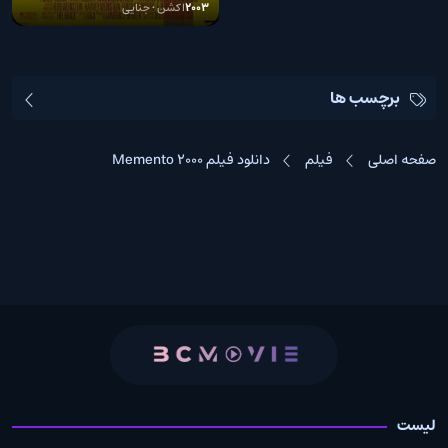
2003
اکشن • جنایی
برچسب ها
صفحه اصلی
فیلم
دانلود فیلم Memento 2000
لیست