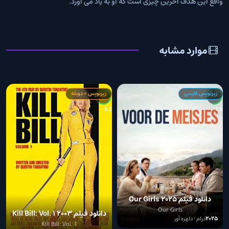
واقع این هدف آخرین چیزی است که او به یاد می آورد.
موارد مشابه
زیرنویس فارسی
زیرنویس + دوبله
5
8.2
7.5
دانلود فیلم Our Girls 2025
Our Girls
دانلود فیلم Kill Bill: Vol. 1 2003
2025
درام • دلهره آور
Kill Bill: Vol. 1