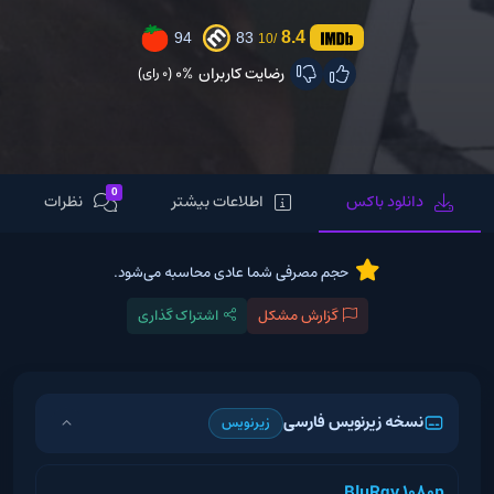
8.4
94
83
/10
رضایت کاربران
0%
(0 رای)
0
دانلود باکس
اطلاعات بیشتر
نظرات
حجم مصرفی شما عادی محاسبه می‌شود.
گزارش مشکل
اشتراک گذاری
نسخه زیرنویس فارسی
زیرنویس
BluRay 1080p